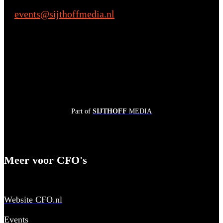
events@sijthoffmedia.nl
E:
Part of
SIJTHOFF
MEDIA
Meer voor CFO's
Website CFO.nl
Events