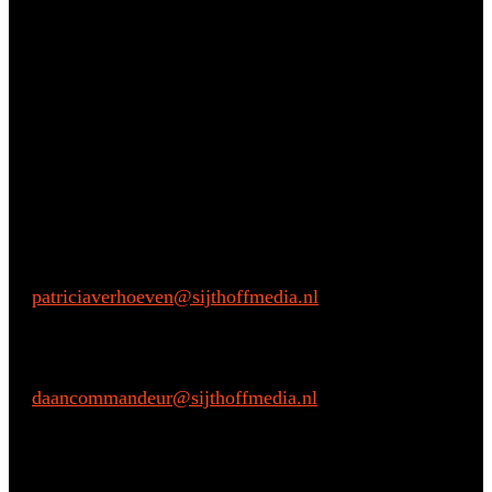
Vragen?
Aarzel niet om contact met ons op te nemen.
Inhoudelijke vragen
Patricia Verhoeven
E:
patriciaverhoeven@sijthoffmedia.nl
Commerciële vragen
Daan Commandeur
E:
daancommandeur@sijthoffmedia.nl
M: +31 6 28068433
Praktische vragen