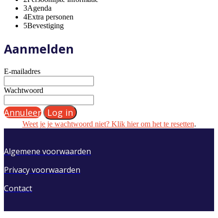
3
Agenda
4
Extra personen
5
Bevestiging
Aanmelden
E-mailadres
Wachtwoord
Annuleer
Log in
Weet je je wachtwoord niet? Klik hier om het te resetten
.
Algemene voorwaarden
Privacy voorwaarden
Contact