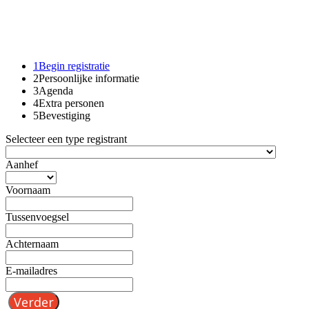
1
Begin registratie
2
Persoonlijke informatie
3
Agenda
4
Extra personen
5
Bevestiging
Selecteer een type registrant
Aanhef
Voornaam
Tussenvoegsel
Achternaam
E-mailadres
Verder