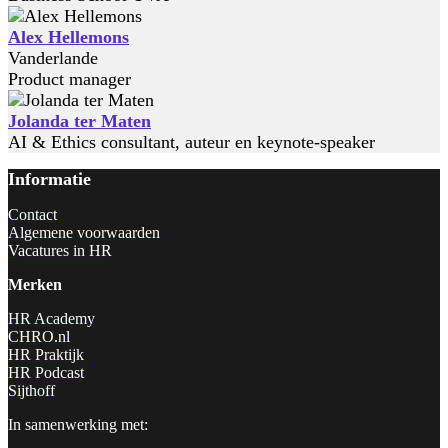
Alex Hellemons
Vanderlande
Product manager
Jolanda ter Maten
AI & Ethics consultant, auteur en keynote-speaker
Informatie
Contact
Algemene voorwaarden
Vacatures in HR
Merken
HR Academy
CHRO.nl
HR Praktijk
HR Podcast
Sijthoff
In samenwerking met: