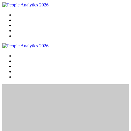
Home
Programma
Sprekers
Praktische info
Meld je nu aan!
Home
Programma
Sprekers
Praktische info
Meld je nu aan!