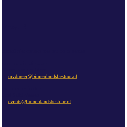
Vragen?
Aarzel niet contact met ons op te nemen.
commercial director
Marcel van der Meer
E:
mvdmeer@binnenlandsbestuur.nl
event coördinator
José Salhi-Vossen
E:
events@binnenlandsbestuur.nl