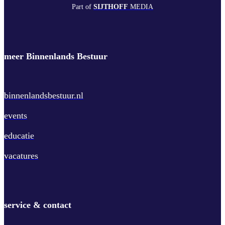
Part of
SIJTHOFF
MEDIA
meer Binnenlands Bestuur
binnenlandsbestuur.nl
events
educatie
vacatures
service & contact