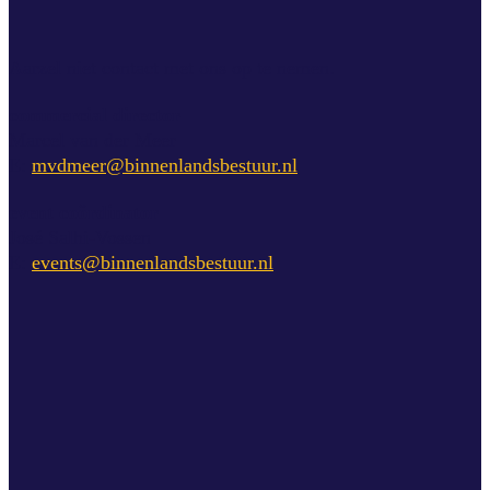
Aarzel niet contact met ons op te nemen.
commercial director
Marcel van der Meer
E:
mvdmeer@binnenlandsbestuur.nl
event coördinator
José Salhi-Vossen
E:
events@binnenlandsbestuur.nl