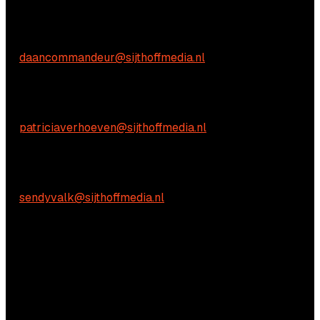
Commerciële vragen
Daan Commandeur
E:
daancommandeur@sijthoffmedia.nl
Inhoudelijke vragen
Patricia Verhoeven
E:
patriciaverhoeven@sijthoffmedia.nl
Praktische vragen
Sendy Valk:
E:
sendyvalk@sijthoffmedia.nl
Vragen?