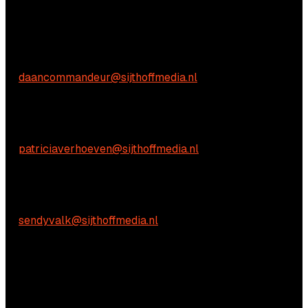
Aarzel niet om contact met ons op te nemen.
Commerciële vragen
Daan Commandeur
E:
daancommandeur@sijthoffmedia.nl
Inhoudelijke vragen
Patricia Verhoeven
E:
patriciaverhoeven@sijthoffmedia.nl
Praktische vragen
Sendy Valk
E:
sendyvalk@sijthoffmedia.nl