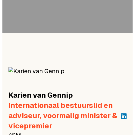
dinsdag 28 oktober 2025 | Forteiland
IJmuiden, IJmuiden
Karien
van Gennip
Internationaal bestuurslid en
adviseur, voormalig minister &
vicepremier
ASML