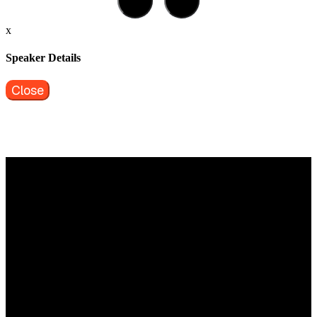
x
Speaker Details
Close
Vragen?
Aarzel niet om contact met ons op te nemen.