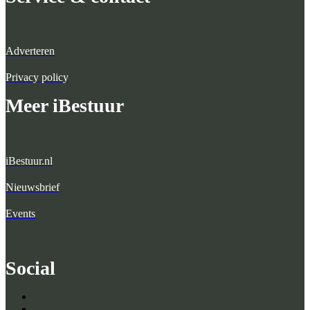
Adverteren
Privacy policy
Meer iBestuur
iBestuur.nl
Nieuwsbrief
Events
Social