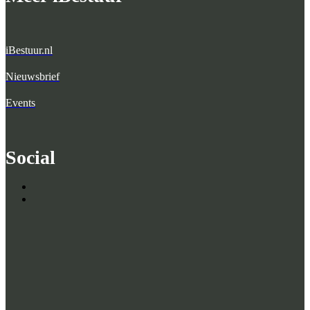
iBestuur.nl
Nieuwsbrief
Events
Social