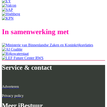
In samenwerking met
Service & contact
Adverteren
Privacy policy
Meer iBestuur