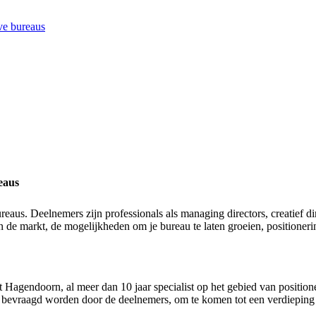
eaus
reaus. Deelnemers zijn professionals als managing directors, creatief d
n de markt, de mogelijkheden om je bureau te laten groeien, positioner
gendoorn, al meer dan 10 jaar specialist op het gebied van positione
ok bevraagd worden door de deelnemers, om te komen tot een verdieping v