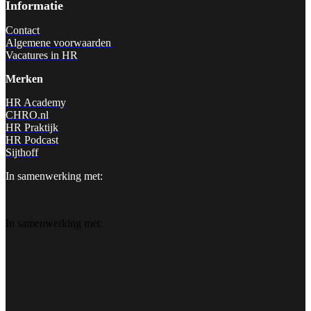
Informatie
Contact
Algemene voorwaarden
Vacatures in HR
Merken
HR Academy
CHRO.nl
HR Praktijk
HR Podcast
Sijthoff
In samenwerking met:
In samenwerking met: