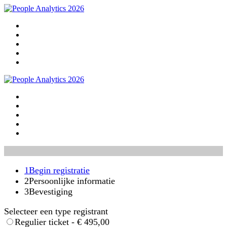
Home
Programma
Sprekers
Praktische info
Meld je nu aan!
Home
Programma
Sprekers
Praktische info
Meld je nu aan!
1
Begin registratie
2
Persoonlijke informatie
3
Bevestiging
Selecteer een type registrant
Regulier ticket - € 495,00