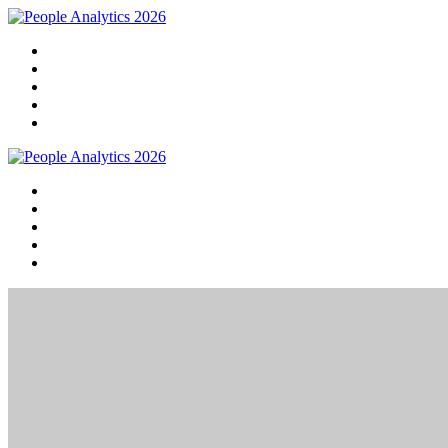
Home
Programma
Sprekers
Praktische info
Meld je nu aan!
Home
Programma
Sprekers
Praktische info
Meld je nu aan!