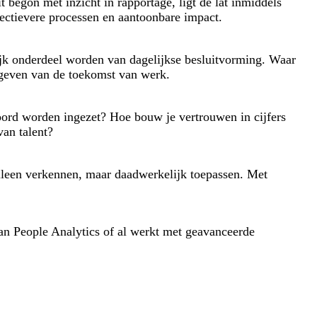
begon met inzicht in rapportage, ligt de lat inmiddels
ffectievere processen en aantoonbare impact.
jk onderdeel worden van dagelijkse besluitvorming. Waar
rmgeven van de toekomst van werk.
oord worden ingezet? Hoe bouw je vertrouwen in cijfers
van talent?
 alleen verkennen, maar daadwerkelijk toepassen. Met
 van People Analytics of al werkt met geavanceerde