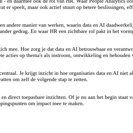
 - en daarmee ook de rol van HR. Waar People Analytics ooit 
at er speelt, maar ook actief stuurt op betere beslissingen, e
een andere manier van werken, waarin data en AI daadwerkeli
ot ander gedrag. En waar HR een zichtbare rol pakt in het vo
zich mee. Hoe zorg je dat data en AI betrouwbaar en verantw
ete acties op thema's als instroom, ontwikkeling en behouden 
entraal. Je krijgt inzicht in hoe organisaties data en AI niet
vatten om zelf de volgende stap te zetten.
 en direct toepasbare inzichten. Of je nu aan het begin staat
knopingspunten om impact mee te maken.