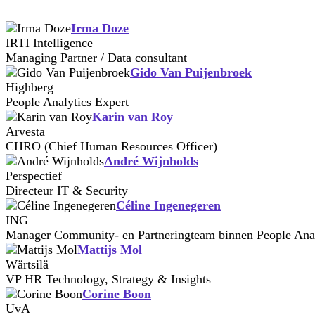
Irma Doze
IRTI Intelligence
Managing Partner / Data consultant
Gido Van Puijenbroek
Highberg
People Analytics Expert
Karin van Roy
Arvesta
CHRO (Chief Human Resources Officer)
André Wijnholds
Perspectief
Directeur IT & Security
Céline Ingenegeren
ING
Manager Community- en Partneringteam binnen People Anal
Mattijs Mol
Wärtsilä
VP HR Technology, Strategy & Insights
Corine Boon
UvA