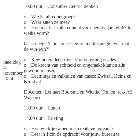
10.00 uur Consumer Centric denken
o Wie is mijn doelgroep?
o Waar zitten ze mee?
o Hoe maak ik mijn content voor hen toegankelijk? In
welke vorm?
Gastcollege ‘Consumer Centric merkstrategie: waar zit
de win-win?’
o Rewind en deep-dive: voorbereiding is alles
maandag
o De kracht van echtheid en ongemak: klanten zijn
4
gewoon mensen
november
o Learnings en valkuilen van cases: Zwitsal, Heinz en
2024
Kruidvat
Docenten: Lennart Boorsma en Wienke Truijen (ex- AS
Watson)
13.00 uur Lunch
14.00 uur Briefing
o Hoe werk je samen met creatieve bureaus?
o Leer in 1 zin de opdracht voor jouw bureau te