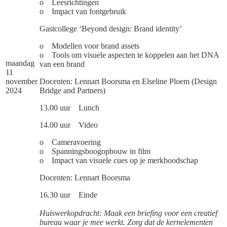
o Leesrichtingen
o Impact van fontgebruik
Gastcollege ‘Beyond design: Brand identity’
o Modellen voor brand assets
o Tools om visuele aspecten te koppelen aan het DNA
maandag
van een brand
11
november
Docenten: Lennart Boorsma en Elseline Ploem (Design
2024
Bridge and Partners)
13.00 uur Lunch
14.00 uur Video
o Cameravoering
o Spanningsboogopbouw in film
o Impact van visuele cues op je merkboodschap
Docenten: Lennart Boorsma
16.30 uur Einde
Huiswerkopdracht: Maak een briefing voor een creatief
bureau waar je mee werkt. Zorg dat de kernelementen