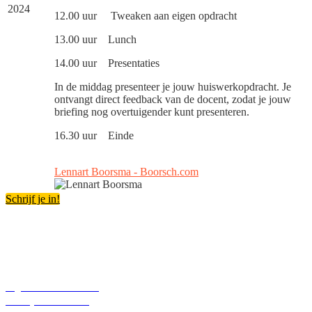
2024
12.00 uur Tweaken aan eigen opdracht
13.00 uur Lunch
14.00 uur Presentaties
In de middag presenteer je jouw huiswerkopdracht. Je
ontvangt direct feedback van de docent, zodat je jouw
briefing nog overtuigender kunt presenteren.
16.30 uur Einde
Lennart Boorsma - Boorsch.com
Schrijf je in!
Info
Algemene voorwaarden
Privacy voorwaarden