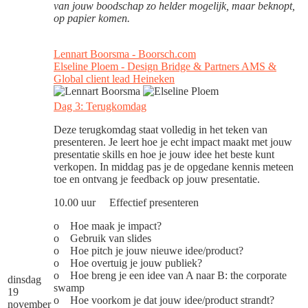
van jouw boodschap zo helder mogelijk, maar beknopt,
op papier komen.
Lennart Boorsma - Boorsch.com
Elseline Ploem - Design Bridge & Partners AMS &
Global client lead Heineken
Dag 3: Terugkomdag
Deze terugkomdag staat volledig in het teken van
presenteren. Je leert hoe je echt impact maakt met jouw
presentatie skills en hoe je jouw idee het beste kunt
verkopen. In middag pas je de opgedane kennis meteen
toe en ontvang je feedback op jouw presentatie.
10.00 uur Effectief presenteren
o Hoe maak je impact?
o Gebruik van slides
o Hoe pitch je jouw nieuwe idee/product?
o Hoe overtuig je jouw publiek?
o Hoe breng je een idee van A naar B: the corporate
dinsdag
swamp
19
o Hoe voorkom je dat jouw idee/product strandt?
november