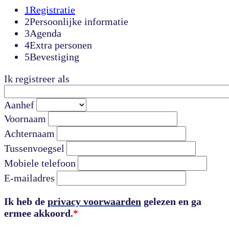
1
Registratie
2
Persoonlijke informatie
3
Agenda
4
Extra personen
5
Bevestiging
Ik registreer als
Aanhef
Voornaam
Achternaam
Tussenvoegsel
Mobiele telefoon
E-mailadres
Ik heb de
privacy voorwaarden
gelezen en ga
ermee akkoord.
*