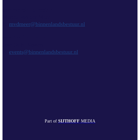
commercial director
Marcel van der Meer
E:
mvdmeer@binnenlandsbestuur.nl
event coördinator
José Salhi-Vossen
E:
events@binnenlandsbestuur.nl
Part of
SIJTHOFF
MEDIA