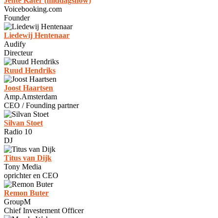
Jente Kater (middagshow)
Voicebooking.com
Founder
Liedewij Hentenaar
Audify
Directeur
Ruud Hendriks
Joost Haartsen
Amp.Amsterdam
CEO / Founding partner
Silvan Stoet
Radio 10
DJ
Titus van Dijk
Tony Media
oprichter en CEO
Remon Buter
GroupM
Chief Investement Officer