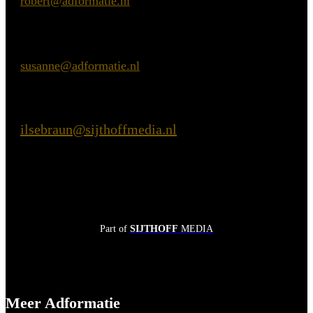
E:
robert@adformatie.nl
Inhoudelijke vragen
Susanne van Nierop
E:
susanne@adformatie.nl
Praktische vragen
Ilse Braun
ilsebraun@sijthoffmedia.nl
E:
Part of
SIJTHOFF
MEDIA
Meer Adformatie