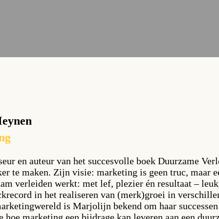
Meynen
ng
iseur en auteur van het succesvolle boek Duurzame Verl
ker te maken. Zijn visie: marketing is geen truc, maar e
aam verleiden werkt: met lef, plezier én resultaat – leu
ackrecord in het realiseren van (merk)groei in verschi
marketingwereld is Marjolijn bekend om haar successen
sse hoe marketing een bijdrage kan leveren aan een duu