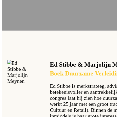
Ed Stibbe & Marjolijn 
Boek Duurzame Verleidi
Ed Stibbe is merkstrateeg, adv
betekenisvoller en aantrekkelij
congres laat hij zien hoe duurz
werkt 25 jaar met een groot tr
Cultuur en Retail). Binnen de 
inmiddels is haar grote intere