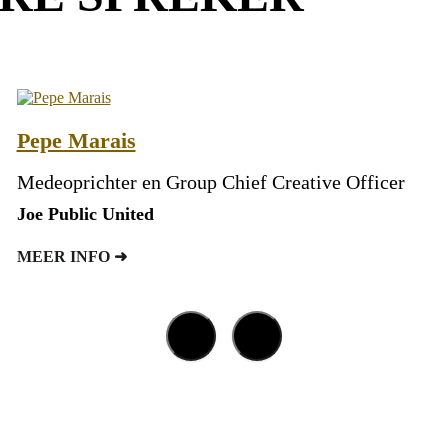
pe Marais
Str
deoprichter en Group Chief Creative Officer
Kun
 Public United
MEE
ER INFO ➜