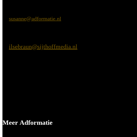
Inhoudelijke vragen
Susanne van Nierop
E:
susanne@adformatie.nl
Praktische vragen
Ilse Braun
ilsebraun@sijthoffmedia.nl
E:
Meer Adformatie