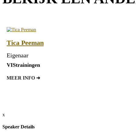
ica Peeman
Pe
genaar
Me
Strainingen
Joe
ER INFO ➜
ME
x
Speaker Details