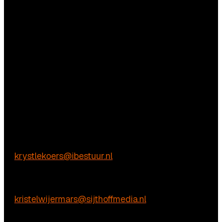
Vragen
Aarzel niet contact met ons op te nemen.
Inhoudelijke & marktpartij vragen
Krystle Koers
E:
krystlekoers@ibestuur.nl
Praktische vragen
Kristel Wijermars
E:
kristelwijermars@sijthoffmedia.nl