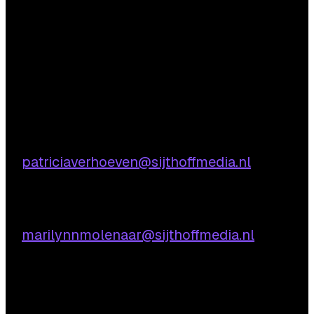
Vragen?
Aarzel niet om contact met ons op te nemen.
Inhoudelijke vragen
Patricia Verhoeven
E:
patriciaverhoeven@sijthoffmedia.nl
Praktische vragen
Marilynn Molenaar
E:
marilynnmolenaar@sijthoffmedia.nl