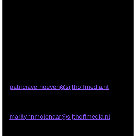
Vragen?
Aarzel niet om contact met ons op te nemen.
Inhoudelijke vragen
Patricia Verhoeven
E:
patriciaverhoeven@sijthoffmedia.nl
Praktische vragen
Marilynn Molenaar:
E:
marilynnmolenaar@sijthoffmedia.nl