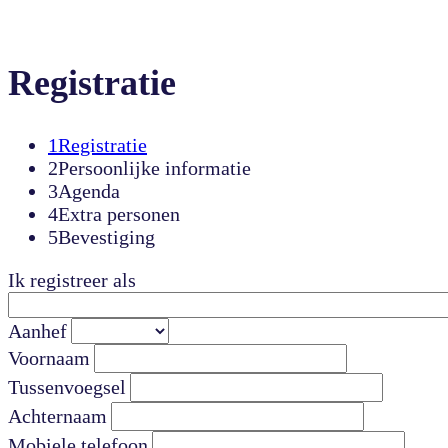
Registratie
1
Registratie
2
Persoonlijke informatie
3
Agenda
4
Extra personen
5
Bevestiging
Ik registreer als
Aanhef
Voornaam
Tussenvoegsel
Achternaam
Mobiele telefoon