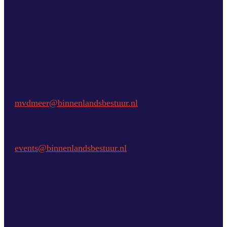
Vragen?
Aarzel niet contact met ons op te nemen.
commercial director
Marcel van der Meer
E:
mvdmeer@binnenlandsbestuur.nl
event coördinator
José Salhi-Vossen
E:
events@binnenlandsbestuur.nl