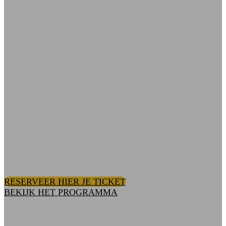
Test event
Socho
Maandag 1 december 2025, 09:00 - 18:00 |
Locatie
RESERVEER HIER JE TICKET
BEKIJK HET PROGRAMMA