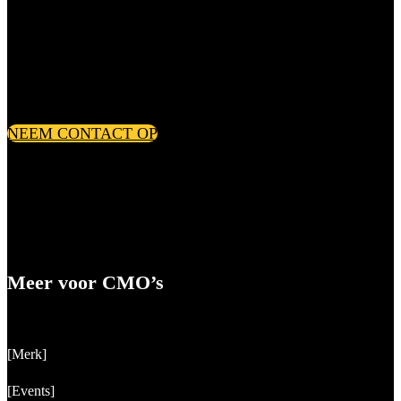
Praktische vragen
Noor van Zoolingen
E: noorvanzoolingen@sijthoffmedia.nl
NEEM CONTACT OP
Meer voor CMO’s
[Merk]
[Events]