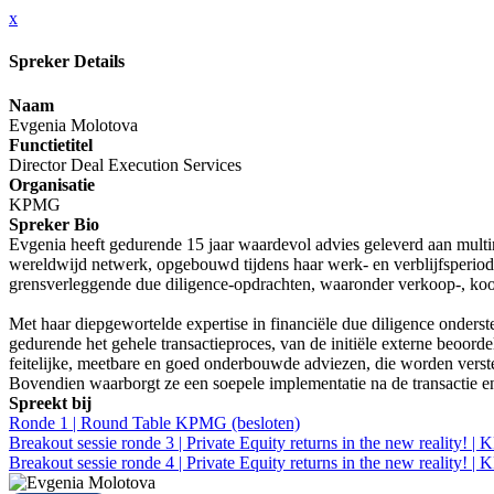
x
Spreker Details
Naam
Evgenia Molotova
Functietitel
Director Deal Execution Services
Organisatie
KPMG
Spreker Bio
Evgenia heeft gedurende 15 jaar waardevol advies geleverd aan multina
wereldwijd netwerk, opgebouwd tijdens haar werk- en verblijfsperiode
grensverleggende due diligence-opdrachten, waaronder verkoop-, koop
Met haar diepgewortelde expertise in financiële due diligence onderst
gedurende het gehele transactieproces, van de initiële externe beoord
feitelijke, meetbare en goed onderbouwde adviezen, die worden verste
Bovendien waarborgt ze een soepele implementatie na de transactie e
Spreekt bij
Ronde 1 | Round Table KPMG (besloten)
Breakout sessie ronde 3 | Private Equity returns in the new reality!
Breakout sessie ronde 4 | Private Equity returns in the new reality!