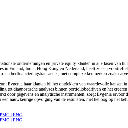
tionale ondernemingen en private equity-klanten in alle fasen van hun t
s in Finland, India, Hong Kong en Nederland, heeft ze een voortreffeli
- en herfinancieringstransacties, met complexe kenmerken zoals carve
eunt Evgenia haar klanten bij het ontdekken van waardevolle kansen in z
eling tot diagnostische analyses binnen portfoliobedrijven en het creëre
rkt door gegevens en analytische instrumenten, zorgt Evgenia ervoor d
n een nauwkeurige opvolging van de resultaten, met het oog op het beh
 | KPMG | ENG
 | KPMG | ENG