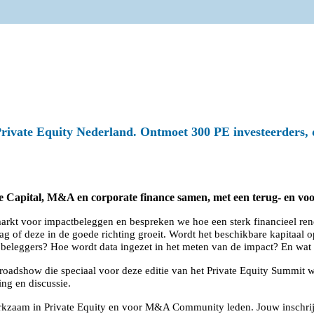
 je aanwezigheid en tot 
 Private Equity Nederland. Ontmoet 300 PE investeerders
 Capital, M&A en corporate finance samen, met een terug- en voor
arkt voor impactbeleggen en bespreken we hoe een sterk financieel re
aag of deze in de goede richting groeit. Wordt het beschikbare kapitaal
ten beleggers? Hoe wordt data ingezet in het meten van de impact? En w
adshow die speciaal voor deze editie van het Private Equity Summit wo
ing en discussie.
rkzaam in Private Equity en voor M&A Community leden. Jouw inschrijvin