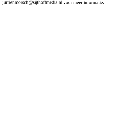
jurrienmorsch@sijthoffmedia.nl
voor meer informatie.
Copyright © Sijthoff Med