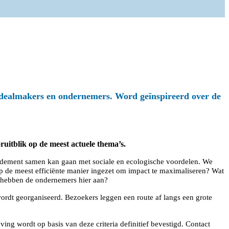
volgend jaar!
, dealmakers en ondernemers. Word geïnspireerd over de
uitblik op de meest actuele thema’s.
ndement samen kan gaan met sociale en ecologische voordelen. We
 op de meest efficiënte manier ingezet om impact te maximaliseren? Wat
at hebben de ondernemers hier aan?
rdt georganiseerd. Bezoekers leggen een route af langs een grote
g wordt op basis van deze criteria definitief bevestigd. Contact