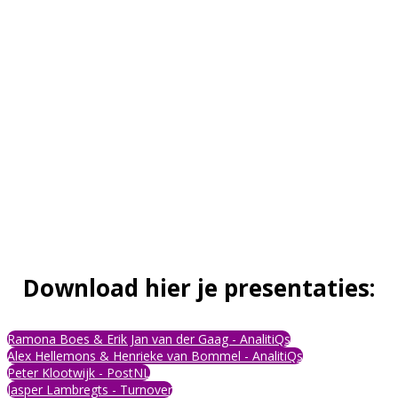
Dank voor
je komst!
Download hier je presentaties:
Ramona Boes & Erik Jan van der Gaag - AnalitiQs
Alex Hellemons & Henrieke van Bommel - AnalitiQs
Peter Klootwijk - PostNL
Jasper Lambregts - Turnover