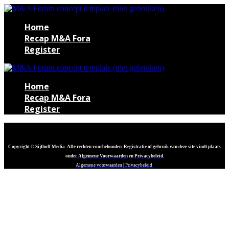
Home
Recap M&A Fora
Register
Home
Recap M&A Fora
Register
Copyright © Sijthoff Media. Alle rechten voorbehouden. Registratie of gebruik van deze site vindt plaats
onder
Algemene Voorwaarden
en
Privacybeleid
.
Algemene voorwaarden
|
Privacybeleid