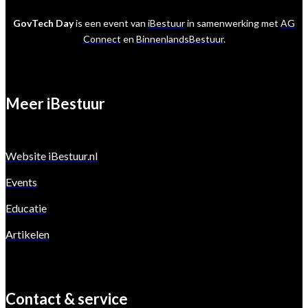
GovTech Day
is een event van
iBestuur
in samenwerking met
AG
Connect
en
BinnenlandsBestuur
.
Meer iBestuur
Website iBestuur.nl
Events
Educatie
Artikelen
Contact & service