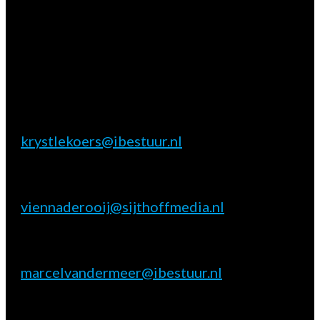
Aarzel niet contact met ons op te nemen.
Inhoudelijke & marktpartij vragen
Krystle Koers
E:
krystlekoers@ibestuur.nl
Praktische vragen
Vienna de Rooij
E:
viennaderooij@sijthoffmedia.nl
Marktpartij vragen
Marcel van der Meer
E:
marcelvandermeer@ibestuur.nl