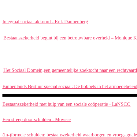
Integraal sociaal akkoord - Erik Dannenberg
Bestaanszekerheid begint bij een betrouwbare overheid – Monique 
Het Sociaal Domein,een gemeentelijke zoektocht naar een rechtvaardi
Binnenlands Bestuur special sociaal: De hobbels in het armoedebelei
Bestaanszekerheid met hulp van een sociale coöperatie - LaNSCO
Een streep door schulden - Movisie
(In-)formele schulden: bestaanszekerheid waarborgen en vroegsignale