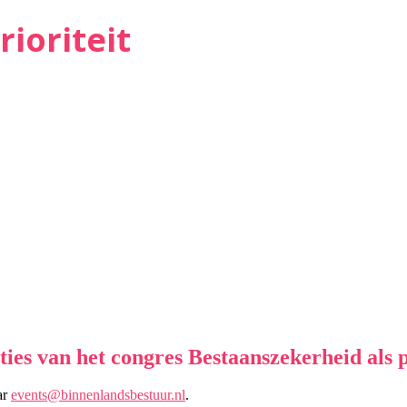
ioriteit
ies van het congres Bestaanszekerheid als pr
ar
events@binnenlandsbestuur.nl
.