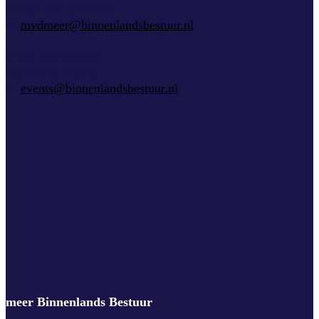
Marcel van der Meer
E:
mvdmeer@binnenlandsbestuur.nl
event coördinator
José Salhi-Vossen
E:
events@binnenlandsbestuur.nl
meer Binnenlands Bestuur