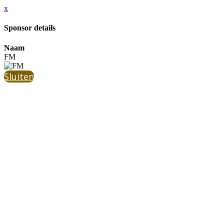
x
Sponsor details
Naam
FM
Sluiten