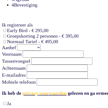
4
Bevestiging
Ik registreer als
Early Bird - € 295,00
Groepskorting 2 personen - € 395,00
Normaal Tarief - € 495,00
Aanhef
Voornaam
Tussenvoegsel
Achternaam
E-mailadres
Mobiele telefoon
Ik heb de
privacy voorwaarden
gelezen en ga erme
Ja