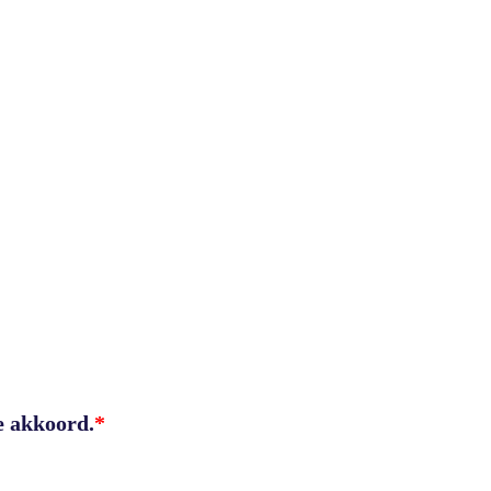
e akkoord.
*