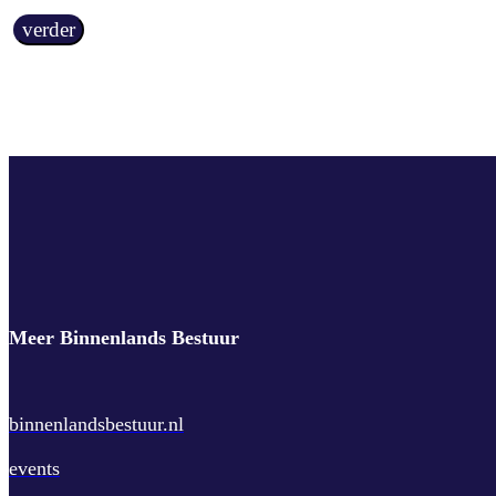
verder
Meer Binnenlands Bestuur
binnenlandsbestuur.nl
events