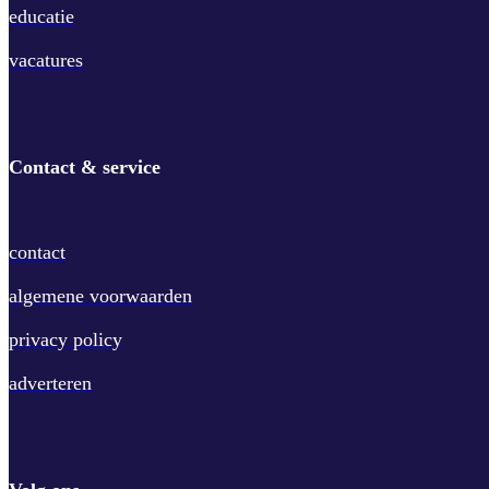
educatie
vacatures
Contact & service
contact
algemene voorwaarden
privacy policy
adverteren