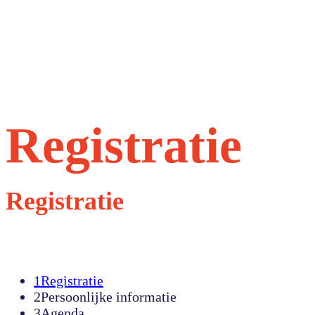
Registratie
Registratie
1
Registratie
2
Persoonlijke informatie
3
Agenda