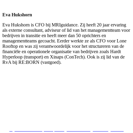
Eva Hukshorn
Eva Hukshorn is CFO bij MRIguidance. Zij heeft 20 jaar ervaring
als externe consultant, adviseur of lid van het managementteam voor
bedrijven in transitie en heeft meer dan 50 oprichters en
managementteams gecoacht. Eerder werkte ze als CFO voor Lone
Rooftop en was zij verantwoordelijk voor het structureren van de
financiële en operationele organisatie van bedrijven zoals Hardt
Hyperloop (transport) en Xinaps (ConTech). Ook is zij lid van de
RvA bij RE:BORN (vastgoed).
Copyright © Sijthoff Media. Alle rechten voorbehouden. Registratie of gebruik van deze
site vindt plaats onder Algemene Voorwaarden en Privacybeleid.
Algemene voorwaarden
|
Privacybeleid
|
Cookie-overzicht
|
Adverteren
|
Vacatures