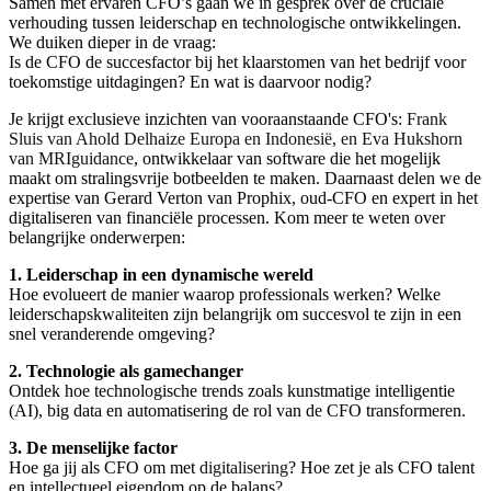
Samen met ervaren CFO’s gaan we in gesprek over de cruciale
verhouding tussen leiderschap en technologische ontwikkelingen.
We duiken dieper in de vraag:
Is de CFO de succesfactor bij het klaarstomen van het bedrijf voor
toekomstige uitdagingen? En wat is daarvoor nodig?
Je krijgt exclusieve inzichten van vooraanstaande CFO's:
Frank
Sluis van Ahold Delhaize Europa en Indonesië, en Eva Hukshorn
van MRIguidance
, ontwikkelaar van software die het mogelijk
maakt om stralingsvrije botbeelden te maken.
Daarnaast delen we de
expertise van Gerard Verton van Prophix, oud-CFO en expert in het
digitaliseren van financiële processen.
Kom meer te weten over
belangrijke onderwerpen:
1. Leiderschap in een dynamische wereld
Hoe evolueert de manier waarop professionals werken? Welke
leiderschapskwaliteiten zijn belangrijk om succesvol te zijn in een
snel veranderende omgeving?
2. Technologie als gamechanger
Ontdek hoe technologische trends zoals kunstmatige intelligentie
(AI), big data en automatisering de rol van de CFO transformeren.
3. De menselijke factor
Hoe ga jij als CFO om met
digitalisering
? Hoe zet je als CFO talent
en intellectueel eigendom op de balans?