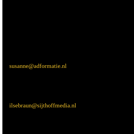
Vragen?
Aarzel niet contact met ons op te nemen.
Inhoudelijke vragen
Susanne van Nierop
E:
susanne@adformatie.nl
Praktische vragen
Ilse Braun
E:
ilsebraun@sijthoffmedia.nl