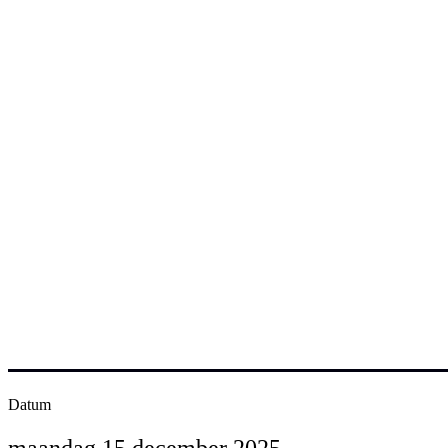
Programma
Maandag 15 december 2025 | 12:00 - 15:00 
Datum
maandag 15 december 2025