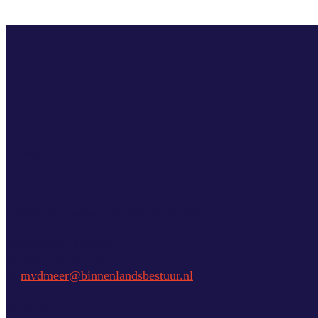
Vragen?
Aarzel niet contact met ons op te nemen.
commercial director
Marcel van der Meer
E:
mvdmeer@binnenlandsbestuur.nl
event coördinator