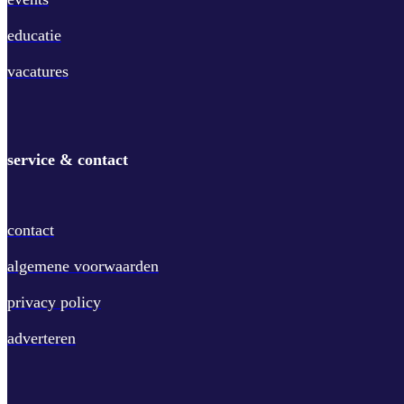
educatie
vacatures
service & contact
contact
algemene voorwaarden
privacy policy
adverteren