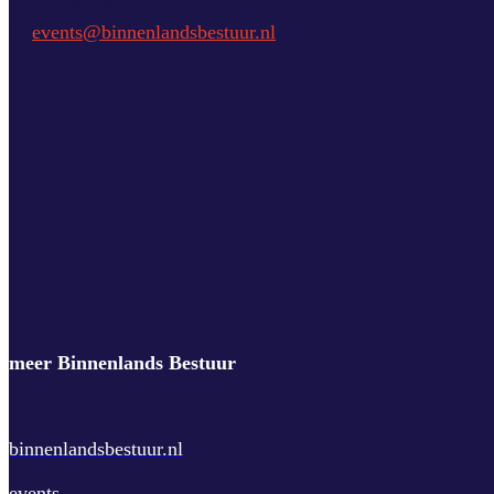
José Salhi-Vossen
E:
events@binnenlandsbestuur.nl
meer Binnenlands Bestuur
binnenlandsbestuur.nl
events