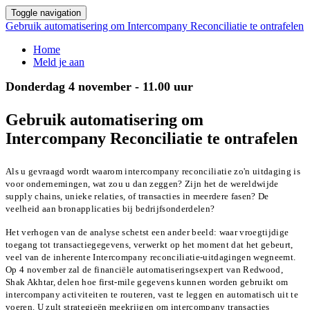
Toggle navigation
Gebruik automatisering om Intercompany Reconciliatie te ontrafelen
Home
Meld je aan
Donderdag 4 november - 11.00 uur
Gebruik automatisering om
Intercompany Reconciliatie te ontrafelen
Als u gevraagd wordt waarom intercompany reconciliatie zo'n uitdaging is
voor ondernemingen, wat zou u dan zeggen? Zijn het de wereldwijde
supply chains, unieke relaties, of transacties in meerdere fasen? De
veelheid aan bronapplicaties bij bedrijfsonderdelen?
Het verhogen van de analyse schetst een ander beeld: waar vroegtijdige
toegang tot transactiegegevens, verwerkt op het moment dat het gebeurt,
veel van de inherente Intercompany reconciliatie-uitdagingen wegneemt.
Op 4 november zal de financiële automatiseringsexpert van Redwood,
Shak Akhtar, delen hoe first-mile gegevens kunnen worden gebruikt om
intercompany activiteiten te routeren, vast te leggen en automatisch uit te
voeren. U zult strategieën meekrijgen om intercompany transacties