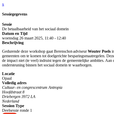
x
Sessiegegevens
Sessie
De betaalbaarheid van het sociaal domein
Datum en Tijd
woensdag 26 maart 2025, 11:40 - 12:40
Beschrijving
Gedurende deze workshop gaat Berenschot-adviseur
Wouter Poels
i
gemeenten om te komen tot doelgerichte besparingsmaatregelen. Deze
de impact niet (te veel) indruist tegen de gemeentelijke ambities. A
ondersteuning binnen het sociaal domein te waarborgen.
Locatie
Opaal
Volledig adres
Cultuur- en congrescentrum Antropia
Hoofdstraat 8
Driebergen 3972 LA
Nederland
Session Type
Deelsessie ronde 1