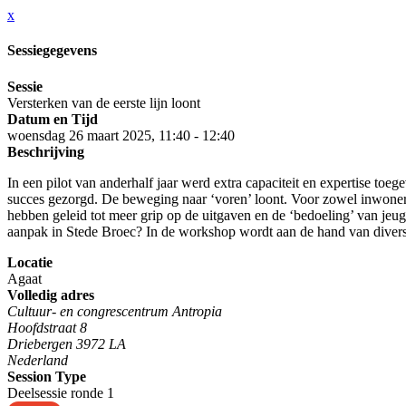
x
Sessiegegevens
Sessie
Versterken van de eerste lijn loont
Datum en Tijd
woensdag 26 maart 2025, 11:40 - 12:40
Beschrijving
In een pilot van anderhalf jaar werd extra capaciteit en expertise to
succes gezorgd. De beweging naar ‘voren’ loont. Voor zowel inwoner
hebben geleid tot meer grip op de uitgaven en de ‘bedoeling’ van jeug
aanpak in Stede Broec? In de workshop wordt aan de hand van diverse
Locatie
Agaat
Volledig adres
Cultuur- en congrescentrum Antropia
Hoofdstraat 8
Driebergen 3972 LA
Nederland
Session Type
Deelsessie ronde 1