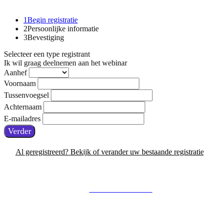
1
Begin registratie
2
Persoonlijke informatie
3
Bevestiging
Selecteer een type registrant
Ik wil graag deelnemen aan het webinar
Aanhef
Voornaam
Tussenvoegsel
Achternaam
E-mailadres
Verder
Al geregistreerd? Bekijk of verander uw bestaande registratie
Part of
SIJTHOFF MEDIA