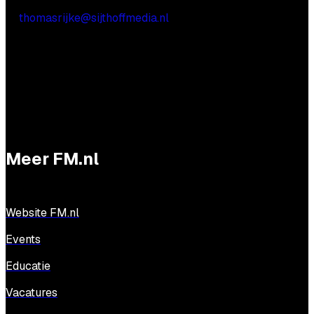
Thomas Rijke
E:
thomasrijke@sijthoffmedia.nl
Meer FM.nl
Website FM.nl
Events
Educatie
Vacatures