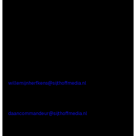
Vragen?
Aarzel niet contact met ons op te nemen.
Inhoudelijke vragen
Willemijn Herfkens
E:
willemijnherfkens@sijthoffmedia.nl
Commerciële vragen
Daan Commandeur
E:
daancommandeur@sijthoffmedia.nl
Praktische vragen