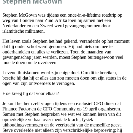
Stephen McGown
Stephen McGown was tijdens een once-in-a-lifetime roadtrip op
weg van Londen naar Zuid-Afrika toen hij samen met een
Nederlander en een Zweed werd gevangengenomen door
islamitische militanten.
Het leven zoals Stephen het had gekend, veranderde op het moment
dat hij onder schot werd genomen. Hij had niets om mee te
onderhandelen en alles te verliezen. Toen de maanden van
gevangenschap jaren werden, moest Stephen buitengewoon veel
moeite doen om te overleven.
Levend thuiskomen werd zijn enige doel. Om dit te bereiken,
besefte hij dat hij er alles aan zou moeten doen om zijn status in de
ogen van zijn ontvoerders te verhogen.
Hoe kreeg hij dat voor elkaar?
Je kunt het hem zelf vragen tijdens een exclusief CFO diner dat
Finance Factor en de CFO Community op 19 april organiseren.
Samen met Stephen bespreken we wat we kunnen leren van dit
opmerkelijke verhaal over mentale kracht, fysiek
uithoudingsvermogen en de veerkracht van de menselijke geest.
Steve overleefde niet alleen zijn verschrikkelijke beproeving; hij