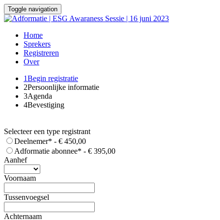
Toggle navigation
Home
Sprekers
Registreren
Over
1
Begin registratie
2
Persoonlijke informatie
3
Agenda
4
Bevestiging
Selecteer een type registrant
Deelnemer* - € 450,00
Adformatie abonnee* - € 395,00
Aanhef
Voornaam
Tussenvoegsel
Achternaam