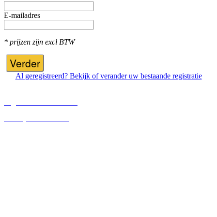
E-mailadres
* prijzen zijn excl BTW
Verder
Al geregistreerd? Bekijk of verander uw bestaande registratie
Algemene voorwaarden
Privacy voorwaarden
Contact