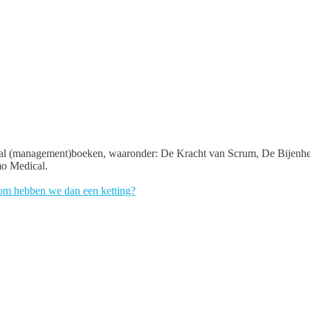
 aantal (management)boeken, waaronder: De Kracht van Scrum, De Bijenh
mo Medical.
rom hebben we dan een ketting?