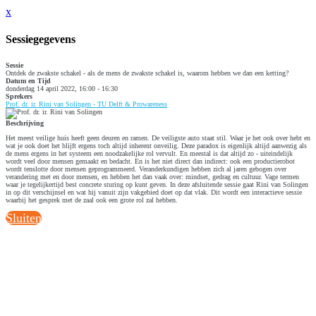
x
Sessiegegevens
Sessie
Ontdek de zwakste schakel - als de mens de zwakste schakel is, waarom hebben we dan een ketting?
Datum en Tijd
donderdag 14 april 2022, 16:00 - 16:30
Sprekers
Prof. dr. ir. Rini van Solingen - TU Delft & Prowareness
Beschrijving
Het meest veilige huis heeft geen deuren en ramen. De veiligste auto staat stil. Waar je het ook over hebt en
wat je ook doet het blijft ergens toch altijd inherent onveilig. Deze paradox is eigenlijk altijd aanwezig als
de mens ergens in het systeem een noodzakelijke rol vervult. En meestal is dat altijd zo - uiteindelijk
wordt veel door mensen gemaakt en bedacht. En is het niet direct dan indirect: ook een productierobot
wordt tenslotte door mensen geprogrammeerd. Veranderkundigen hebben zich al jaren gebogen over
verandering met en door mensen, en hebben het dan vaak over: mindset, gedrag en cultuur. Vage termen
waar je tegelijkertijd best concrete sturing op kunt geven. In deze afsluitende sessie gaat Rini van Solingen
in op dit verschijnsel en wat hij vanuit zijn vakgebied doet op dat vlak. Dit wordt een interactieve sessie
waarbij het gesprek met de zaal ook een grote rol zal hebben.
Sluiten