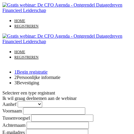
HOME
REGISTREREN
HOME
REGISTREREN
1
Begin registratie
2
Persoonlijke informatie
3
Bevestiging
Selecteer een type registrant
Ik wil graag deelnemen aan de webinar
Aanhef
Voornaam
Tussenvoegsel
Achternaam
E-mailadres