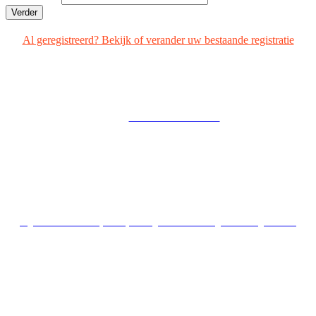
Verder
Al geregistreerd? Bekijk of verander uw bestaande registratie
Part of
SIJTHOFF MEDIA
Copyright © Sijthoff Media. Alle rechten voorbehouden. Registratie of gebruik van
deze site vindt plaats onder Algemene Voorwaarden en Privacybeleid.
Algemene voorwaarden
|
Privacybeleid
|
Cookie-overzicht
|
Adverteren
|
Vacatures