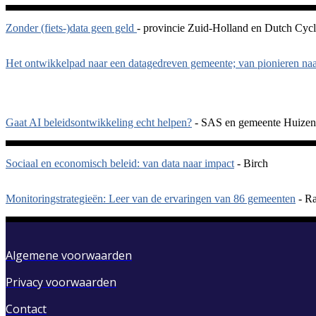
Zonder (fiets-)data geen geld
- provincie Zuid-Holland en Dutch Cycli
Het ontwikkelpad naar een datagedreven gemeente; van pionieren naar
Gaat AI beleidsontwikkeling echt helpen?
- SAS en gemeente Huizen
Sociaal en economisch beleid: van data naar impact
- Birch
Monitoringstrategieën: Leer van de ervaringen van 86 gemeenten
- Ra
Algemene voorwaarden
Privacy voorwaarden
Contact