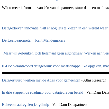
Wilt u meer informatie van één van de partners, stuur dan een mail na
Datagedreven innovatie: valt er nog iets te kiezen in een wereld waar
De Leefbaarometer - Jornt Mandemakers
'Maar wij gebruiken toch helemaal geen algoritmes?' Werken aan ve
IBDS: Verantwoord datagebruik voor maatschappelijke opgaven, maa
Datagestuurd werken met de Atlas voor gemeenten
- Atlas Research
In drie stappen de roadmap voor datagedreven beleid
- Van Dam Data
Beheersmaatregelen jeugdhulp
- Van Dam Datapartners