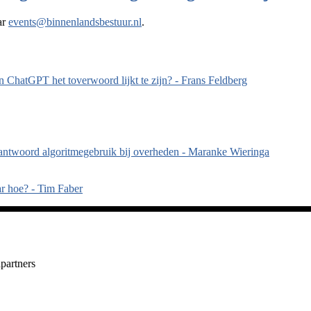
ar
events@binnenlandsbestuur.nl
.
in ChatGPT het toverwoord lijkt te zijn? - Frans Feldberg
rantwoord algoritmegebruik bij overheden - Maranke Wieringa
r hoe? - Tim Faber
partners