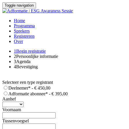
Toggle navigation
Home
Programma
Sprekers
Registreren
Over
1
Begin registratie
2
Persoonlijke informatie
3
Agenda
4
Bevestiging
Selecteer een type registrant
Deelnemer* - € 450,00
Adformatie abonnee* - € 395,00
Aanhef
Voornaam
Tussenvoegsel