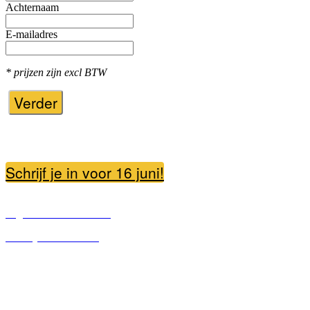
Achternaam
E-mailadres
* prijzen zijn excl BTW
Verder
Schrijf je in voor 16 juni!
Algemene voorwaarden
Privacy voorwaarden
Contact