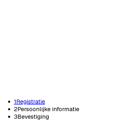
Registratie
Registratie
1
Registratie
2
Persoonlijke informatie
3
Bevestiging