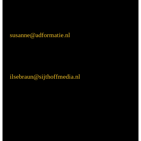
Inhoudelijke vragen
Susanne van Nierop
E:
susanne@adformatie.nl
Praktische vragen
Ilse Braun
E:
ilsebraun@sijthoffmedia.nl