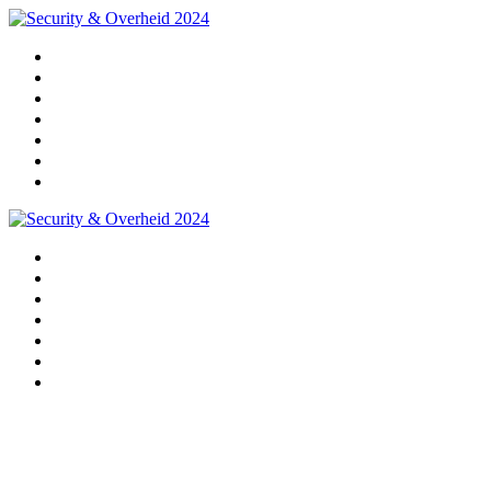
Home
Programma
Sprekers
Partners
Praktische info
Impressie 2024
Pre-registratie 2025
Home
Programma
Sprekers
Partners
Praktische info
Impressie 2024
Pre-registratie 2025