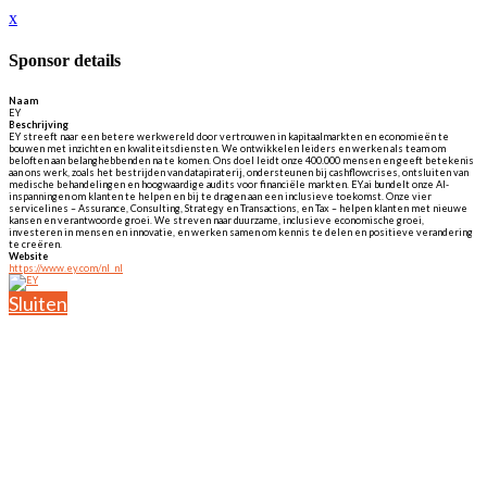
x
Sponsor details
Naam
EY
Beschrijving
EY streeft naar een betere werkwereld door vertrouwen in kapitaalmarkten en economieën te
bouwen met inzichten en kwaliteitsdiensten. We ontwikkelen leiders en werken als team om
beloften aan belanghebbenden na te komen. Ons doel leidt onze 400.000 mensen en geeft betekenis
aan ons werk, zoals het bestrijden van datapiraterij, ondersteunen bij cashflowcrises, ontsluiten van
medische behandelingen en hoogwaardige audits voor financiële markten. EY.ai bundelt onze AI-
inspanningen om klanten te helpen en bij te dragen aan een inclusieve toekomst. Onze vier
servicelines – Assurance, Consulting, Strategy en Transactions, en Tax – helpen klanten met nieuwe
kansen en verantwoorde groei. We streven naar duurzame, inclusieve economische groei,
investeren in mensen en innovatie, en werken samen om kennis te delen en positieve verandering
te creëren.
Website
https://www.ey.com/nl_nl
Sluiten